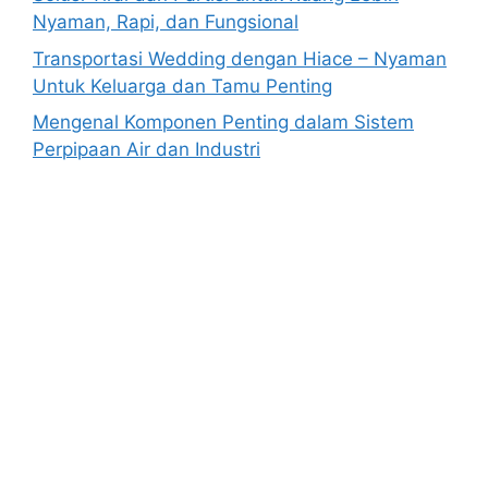
Nyaman, Rapi, dan Fungsional
Transportasi Wedding dengan Hiace – Nyaman
Untuk Keluarga dan Tamu Penting
Mengenal Komponen Penting dalam Sistem
Perpipaan Air dan Industri
Anoboy
MerahPutih88
Situs Slot Online Terpercaya
MerahPutih88
Anichin
Motorbalap.id
Okekios