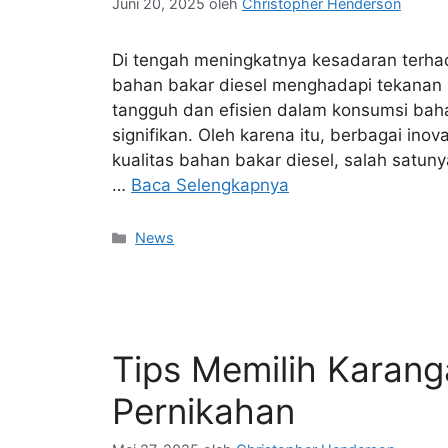
Juni 20, 2025
oleh
Christopher Henderson
Di tengah meningkatnya kesadaran terhad
bahan bakar diesel menghadapi tekanan b
tangguh dan efisien dalam konsumsi bah
signifikan. Oleh karena itu, berbagai in
kualitas bahan bakar diesel, salah satuny
…
Baca Selengkapnya
Kategori
News
Tips Memilih Karan
Pernikahan