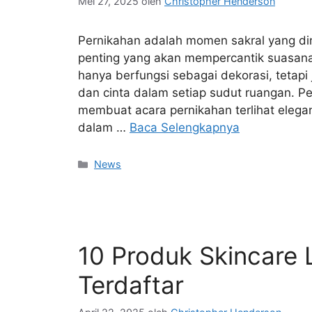
Mei 27, 2025
oleh
Christopher Henderson
Pernikahan adalah momen sakral yang di
penting yang akan mempercantik suasana
hanya berfungsi sebagai dekorasi, teta
dan cinta dalam setiap sudut ruangan. P
membuat acara pernikahan terlihat elega
dalam …
Baca Selengkapnya
Kategori
News
10 Produk Skincare
Terdaftar