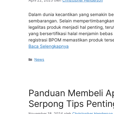
April 22, 2025
oleh
Christopher Henderson
Dalam dunia kecantikan yang semakin ber
sembarangan. Selain mempertimbangkan 
legalitas produk menjadi hal penting, te
yang bersertifikasi halal menjamin bebas
registrasi BPOM memastikan produk terse
Baca Selengkapnya
Kategori
News
Panduan Membeli A
Serpong Tips Penting
November 18, 2024
oleh
Christopher Henderson