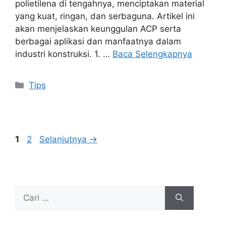
polietilena di tengahnya, menciptakan material
yang kuat, ringan, dan serbaguna. Artikel ini
akan menjelaskan keunggulan ACP serta
berbagai aplikasi dan manfaatnya dalam
industri konstruksi. 1. …
Baca Selengkapnya
Kategori
Tips
Halaman
Halaman
1
2
Selanjutnya
→
Cari
untuk: