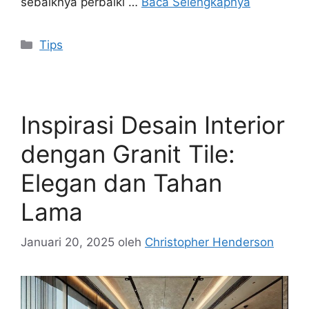
sebaiknya perbaiki …
Baca Selengkapnya
Kategori
Tips
Inspirasi Desain Interior
dengan Granit Tile:
Elegan dan Tahan
Lama
Januari 20, 2025
oleh
Christopher Henderson